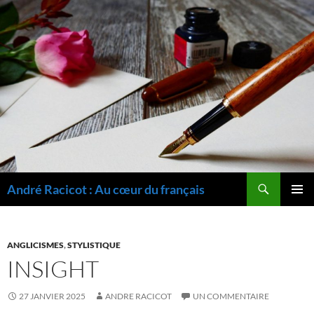
Recherche
André Racicot : Au cœur du français
ALLER
MENU
AU
PRINCI
CONTENU
ANGLICISMES
,
STYLISTIQUE
INSIGHT
27 JANVIER 2025
ANDRE RACICOT
UN COMMENTAIRE