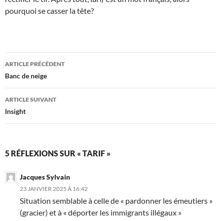
pourquoi se casser la tête?
Navigation
ARTICLE PRÉCÉDENT
des
Banc de neige
articles
ARTICLE SUIVANT
Insight
5 RÉFLEXIONS SUR « TARIF »
Jacques Sylvain
23 JANVIER 2025 À 16:42
Situation semblable à celle de « pardonner les émeutiers »
(gracier) et à « déporter les immigrants illégaux »