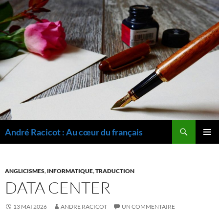
Recherche
André Racicot : Au cœur du français
ALLER
MENU
AU
PRINCI
CONTENU
ANGLICISMES
,
INFORMATIQUE
,
TRADUCTION
DATA CENTER
13 MAI 2026
ANDRE RACICOT
UN COMMENTAIRE