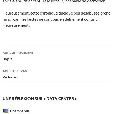
spirale
abrutit et capture le lecteur, incapable de décrocher.
Heureusement, cette chronique quelque peu désabusée prend
fin ici, car mes textes ne sont pas en défilement continu.
Heureusement.
Navigation
ARTICLE PRÉCÉDENT
des
Bogue
articles
ARTICLE SUIVANT
Victorien
UNE RÉFLEXION SUR « DATA CENTER »
Chambaron