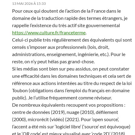
13 MAI 2026 À 15:33
Pour ceux qui doutent de l’action de la France dans le
domaine de la traduction rapide des termes étrangers, je
rappelle l’existence du très actif site gouvernemental
https://www.culture.fr/franceterme
.
Celui-ci publie très régulièrement des équivalents qui sont
censés s’imposer aux professionnels (lois, droit,
administrations, enseignement, ingénierie, etc.). Pour le
reste, on n’y peut hélas pas grand-chose.
Si les médias sont bien sur peu assidus, on peut constater
une efficacité dans les domaines techniques et cela sert de
référence aux actions intentées au titre du respect de la loi
Toubon (obligations dans l’emploi du français en domaine
public). Je l’utilise fréquemment comme réviseur.
De nombreux équivalents recoupent vos propositions :
centre de données (2019), nuage (2010), défilement
(2000), microrécit (vidéo) (2021). Pour ‘open source’,
l’accent a été mis sur ‘logiciel libre’ (‘source’ est équivoque)
et le ‘QR code’ est mieux visualisé avec ‘code 2D’ (2018).