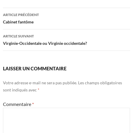
Navigation
ARTICLE PRÉCÉDENT
des
Cabinet fantôme
articles
ARTICLE SUIVANT
Virginie-Occidentale ou Virginie occidentale?
LAISSER UN COMMENTAIRE
Votre adresse e-mail ne sera pas publiée.
Les champs obligatoires
sont indiqués avec
*
Commentaire
*