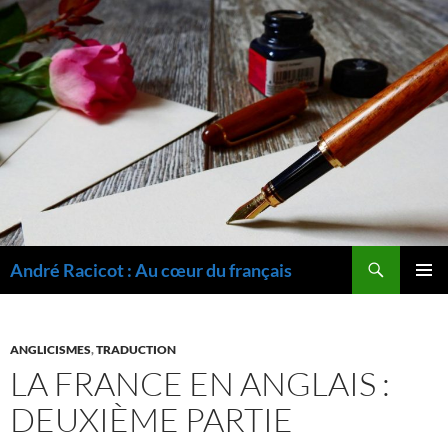
Recherche
André Racicot : Au cœur du français
ALLER
MENU
AU
PRINCI
CONTENU
ANGLICISMES
,
TRADUCTION
LA FRANCE EN ANGLAIS :
DEUXIÈME PARTIE