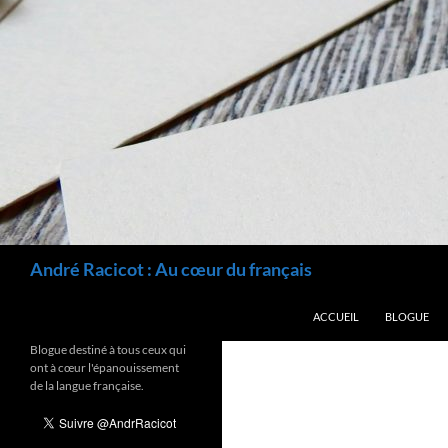
Recherche
André Racicot : Au cœur du français
ALLER AU CONTENU
ACCUEIL
BLOGUE
Blogue destiné à tous ceux qui
ont à cœur l'épanouissement
de la langue française.