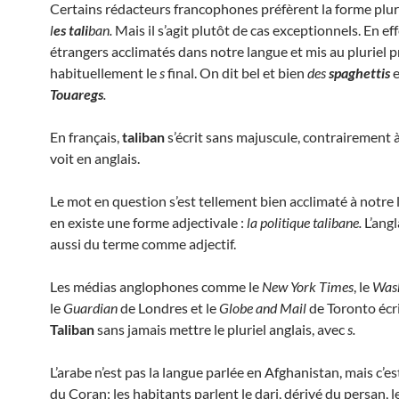
Certains rédacteurs francophones préfèrent la forme plur
l
es tali
ban.
Mais il s’agit plutôt de cas exceptionnels. En eff
étrangers acclimatés dans notre langue et mis au pluriel 
habituellement le
s
final. On dit bel et bien
des
spaghettis
Touaregs
.
En français,
taliban
s’écrit sans majuscule, contrairement à
voit en anglais.
Le mot en question s’est tellement bien acclimaté à notre 
en existe une forme adjectivale :
la politique talibane.
L’angl
aussi du terme comme adjectif.
Les médias anglophones comme le
New York Times
, le
Wash
le
Guardian
de Londres et le
Globe and Mail
de Toronto écr
Taliban
sans jamais mettre le pluriel anglais, avec
s.
L’arabe n’est pas la langue parlée en Afghanistan, mais c’es
du Coran; les habitants parlent le dari, dérivé du persan, l