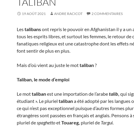
TALIBAN
19 AOÛT 2021
ANDRE RACICOT
2 COMMENTAIRES
Les
talibans
ont repris le pouvoir en Afghanistan il y a un 
tous les esprits libres, et surtout les femmes, le retour de 
fanatiques religieux est une catastrophe dont les effets n
font sentir de plus en plus.
Mais d’où vient au juste le mot
taliban
?
Taliban, le mode d’emploi
Le mot
taliban
est une importation de l’arabe
talib
,
qui sig
étudiant ». Le pluriel
taliban
a été adopté par les langues o
ce qui n’est pas exceptionnel puisque d’autres formes plur
étrangères sont passées en français et anglais. Pensons à
pluriel de
spaghetto
et
Touareg,
pluriel de
Targui.