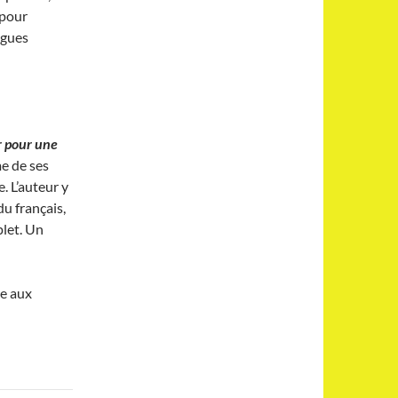
 pour
ngues
r pour une
me de ses
e. L’auteur y
u français,
plet. Un
e aux