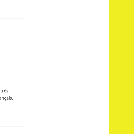
 très
ançais.