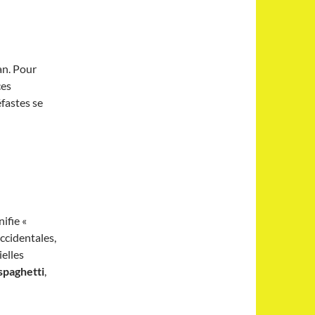
an. Pour
ces
éfastes se
nifie «
ccidentales,
ielles
spaghetti
,