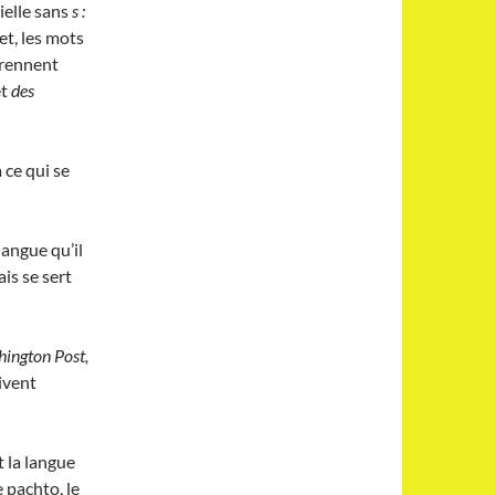
ielle sans
s :
et, les mots
prennent
et
des
 ce qui se
langue qu’il
ais se sert
ington Post,
ivent
t la langue
e pachto, le