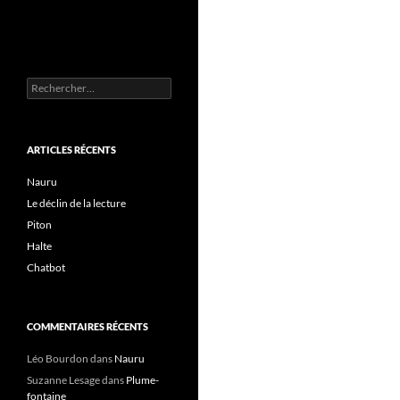
Rechercher :
ARTICLES RÉCENTS
Nauru
Le déclin de la lecture
Piton
Halte
Chatbot
COMMENTAIRES RÉCENTS
Léo Bourdon
dans
Nauru
Suzanne Lesage
dans
Plume-
fontaine