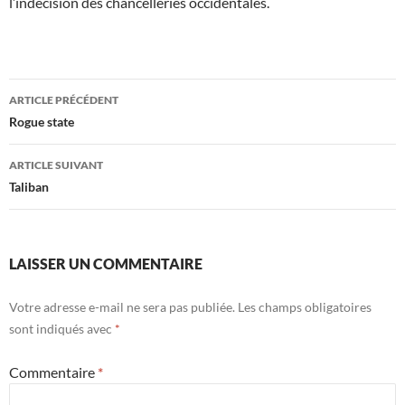
l’indécision des chancelleries occidentales.
Navigation
ARTICLE PRÉCÉDENT
des
Rogue state
articles
ARTICLE SUIVANT
Taliban
LAISSER UN COMMENTAIRE
Votre adresse e-mail ne sera pas publiée.
Les champs obligatoires
sont indiqués avec
*
Commentaire
*