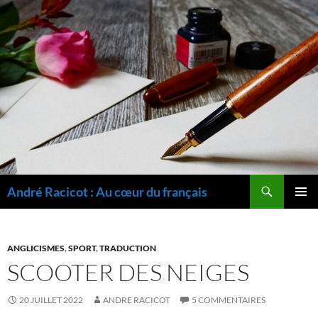
Recherche
André Racicot : Au cœur du français
ALLER
MENU
AU
PRINCI
CONTENU
ANGLICISMES
,
SPORT
,
TRADUCTION
SCOOTER DES NEIGES
20 JUILLET 2022
ANDRE RACICOT
5 COMMENTAIRES