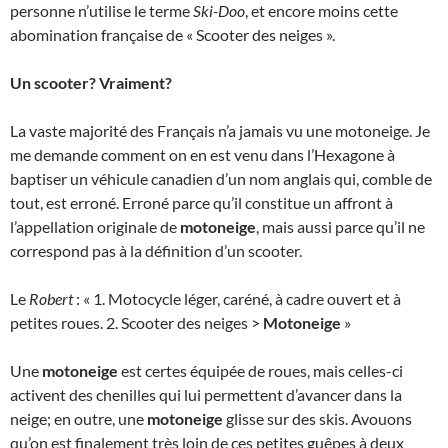
personne n’utilise le terme
Ski-Doo
, et encore moins cette
abomination française de « Scooter des neiges ».
Un scooter? Vraiment?
La vaste majorité des Français n’a jamais vu une motoneige. Je
me demande comment on en est venu dans l’Hexagone à
baptiser un véhicule canadien d’un nom anglais qui, comble de
tout, est erroné. Erroné parce qu’il constitue un affront à
l’appellation originale de
motoneige
, mais aussi parce qu’il ne
correspond pas à la définition d’un scooter.
Le
Robert
: « 1. Motocycle léger, caréné, à cadre ouvert et à
petites roues. 2. Scooter des neiges >
Motoneige
»
Une
motoneige
est certes équipée de roues, mais celles-ci
activent des chenilles qui lui permettent d’avancer dans la
neige; en outre, une
motoneige
glisse sur des skis. Avouons
qu’on est finalement très loin de ces petites guêpes à deux