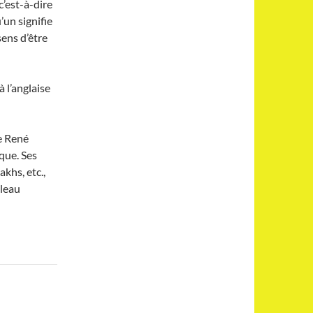
c’est-à-dire
’un signifie
sens d’être
à l’anglaise
de René
que. Ses
khs, etc.,
uleau