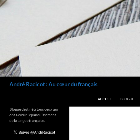
Recherche
André Racicot : Au cœur du français
ALLER AU CONTENU
ACCUEIL
BLOGUE
Blogue destiné à tous ceux qui
ont à cœur l'épanouissement
de la langue française.