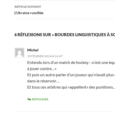
articles
ARTICLE SUIVANT
L’Ukraine russifiée
6 RÉFLEXIONS SUR « BOURDES LINGUISTIQUES À S
Michel
19 FÉVRIER 2014 À 14:47
Entendu lors d’un match de hockey : «c’est une équi
à jouer contre…»
Et puis un autre parler d’un joueur qui n’avait plus
dans le réservoir…
Et tous ces arbitres qui «appellent» des punitions
RÉPONDRE