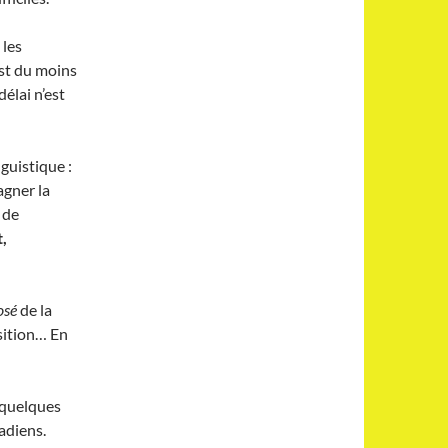
 les
st du moins
délai n’est
guistique :
agner la
 de
,
osé
de la
osition… En
 quelques
adiens.