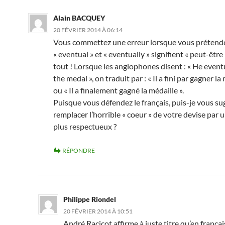
Alain BACQUEY
20 FÉVRIER 2014 À 06:14
Vous commettez une erreur lorsque vous prétend
« eventual » et « eventually » signifient « peut-être 
tout ! Lorsque les anglophones disent : « He even
the medal », on traduit par : « Il a fini par gagner la
ou « Il a finalement gagné la médaille ».
Puisque vous défendez le français, puis-je vous su
remplacer l’horrible « coeur » de votre devise par 
plus respectueux ?
RÉPONDRE
Philippe Riondel
20 FÉVRIER 2014 À 10:51
André Racicot affirme à juste titre qu’en françai