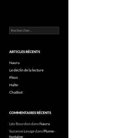
Rechercher :
ARTICLES RÉCENTS
Nauru
Le déclin de la lecture
Piton
Halte
Chatbot
COMMENTAIRES RÉCENTS
Léo Bourdon
dans
Nauru
Suzanne Lesage
dans
Plume-
fontaine