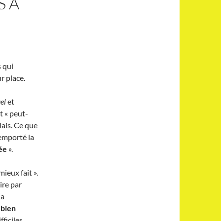
S À
s qui
r place.
uel
et
t « peut-
lais. Ce que
remporté la
lée
».
mieux fait ».
ire par
la
 bien
ficiles.