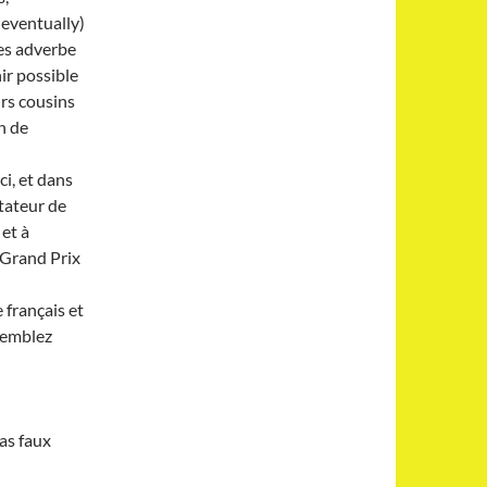
 eventually)
es adverbe
nir possible
urs cousins
in de
ci, et dans
ntateur de
 et à
 Grand Prix
 français et
 semblez
as faux