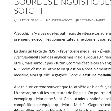
BOURDES LINGUISTIQUE
SOTCHI
19 FÉVRIER 2014
ANDRE RACICOT
6 COMMENTAIRES
À Sotchi, il n’y a pas que les patineurs de vitesse canadien
prennent le décor : les commentateurs ne donnent pas leu
Lu dans un texte de RDS : « l’éventuelle médaillée ».
Évent
éventuellement
sont des anglicismes insidieux qui signifien
être », mais surtout pas « futur », comme c’est le cas en ang
RDS écrit, c’est que l’athlète en question a possiblement 
médaille, alors qu’elle l’a gagnée. Donc, «
la future médail
À la télé, on entend souvent que tel athlète « a bien fait, a 
Là encore, on suit les structures de l’anglais. On pourrait d
exemple que Marianne Saint-Gelais
a mieux patiné
dans 
compétition par équipe, que Marie-Michèle Gagnon
s’est
débrouillée
, qu’elle
a bien skié
malgré les circonstances dif