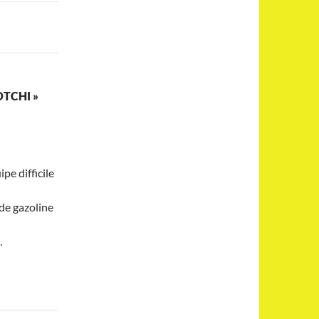
OTCHI »
pe difficile
 de gazoline
…