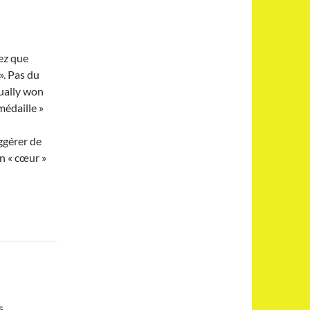
ez que
». Pas du
tually won
 médaille »
ggérer de
un « cœur »
s,