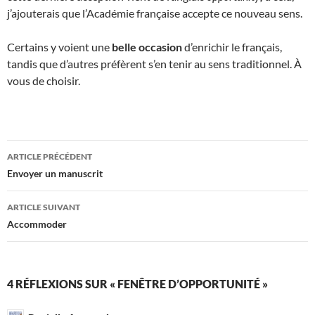
j’ajouterais que l’Académie française accepte ce nouveau sens.
Certains y voient une
belle occasion
d’enrichir le français,
tandis que d’autres préfèrent s’en tenir au sens traditionnel. À
vous de choisir.
Navigation
ARTICLE PRÉCÉDENT
des
Envoyer un manuscrit
articles
ARTICLE SUIVANT
Accommoder
4 RÉFLEXIONS SUR « FENÊTRE D’OPPORTUNITÉ »