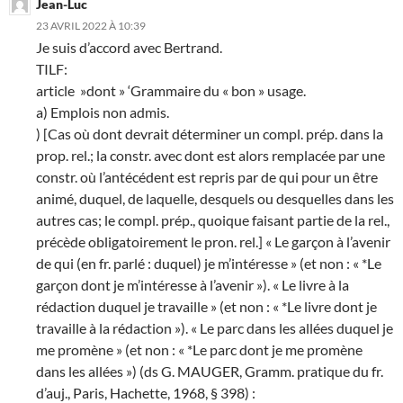
Jean-Luc
23 AVRIL 2022 À 10:39
Je suis d’accord avec Bertrand.
TILF:
article »dont » ‘Grammaire du « bon » usage.
a) Emplois non admis.
) [Cas où dont devrait déterminer un compl. prép. dans la
prop. rel.; la constr. avec dont est alors remplacée par une
constr. où l’antécédent est repris par de qui pour un être
animé, duquel, de laquelle, desquels ou desquelles dans les
autres cas; le compl. prép., quoique faisant partie de la rel.,
précède obligatoirement le pron. rel.] « Le garçon à l’avenir
de qui (en fr. parlé : duquel) je m’intéresse » (et non : « *Le
garçon dont je m’intéresse à l’avenir »). « Le livre à la
rédaction duquel je travaille » (et non : « *Le livre dont je
travaille à la rédaction »). « Le parc dans les allées duquel je
me promène » (et non : « *Le parc dont je me promène
dans les allées ») (ds G. MAUGER, Gramm. pratique du fr.
d’auj., Paris, Hachette, 1968, § 398) :