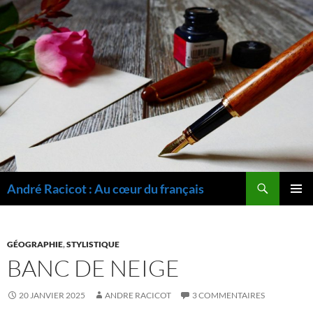
Recherche
André Racicot : Au cœur du français
ALLER
MENU
AU
PRINCI
CONTENU
GÉOGRAPHIE
,
STYLISTIQUE
BANC DE NEIGE
20 JANVIER 2025
ANDRE RACICOT
3 COMMENTAIRES