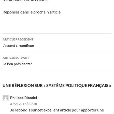
Réponses dans le prochain article.
Navigation
ARTICLE PRÉCÉDENT
des
L’accent circonflexe
articles
ARTICLE SUIVANT
Le Pen présidente?
UNE RÉFLEXION SUR « SYSTÈME POLITIQUE FRANÇAIS »
Philippe Riondel
3 MAI 2017 À 10:38
Je rebondis sur cet excellent article pour apporter une