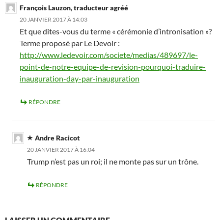
François Lauzon, traducteur agréé
20 JANVIER 2017 À 14:03
Et que dites-vous du terme « cérémonie d’intronisation »?
Terme proposé par Le Devoir :
http://www.ledevoir.com/societe/medias/489697/le-
point-de-notre-equipe-de-revision-pourquoi-traduire-
inauguration-day-par-inauguration
RÉPONDRE
Andre Racicot
20 JANVIER 2017 À 16:04
Trump n’est pas un roi; il ne monte pas sur un trône.
RÉPONDRE