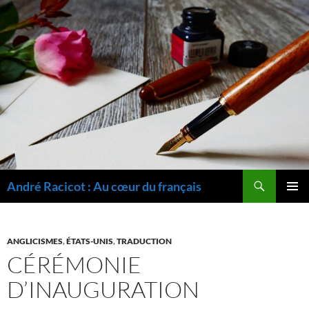
Recherche
André Racicot : Au cœur du français
ALLER
MENU
AU
PRINCI
CONTENU
ANGLICISMES
,
ÉTATS-UNIS
,
TRADUCTION
CÉRÉMONIE
D’INAUGURATION