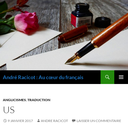
Recherche
André Racicot : Au cœur du français
ALLER
MENU
AU
PRINCI
CONTENU
ANGLICISMES
,
TRADUCTION
US
9 JANVIER 2017
ANDRE RACICOT
LAISSER UN COMMENTAIRE