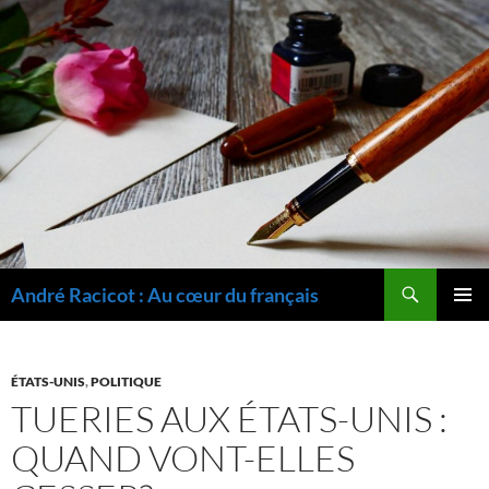
Recherche
André Racicot : Au cœur du français
ALLER
MENU
AU
PRINCI
CONTENU
ÉTATS-UNIS
,
POLITIQUE
TUERIES AUX ÉTATS-UNIS :
QUAND VONT-ELLES