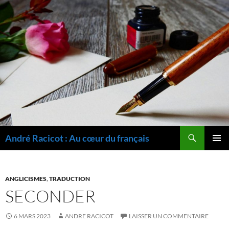
Recherche
André Racicot : Au cœur du français
ALLER
MENU
AU
PRINCI
CONTENU
ANGLICISMES
,
TRADUCTION
SECONDER
6 MARS 2023
ANDRE RACICOT
LAISSER UN COMMENTAIRE