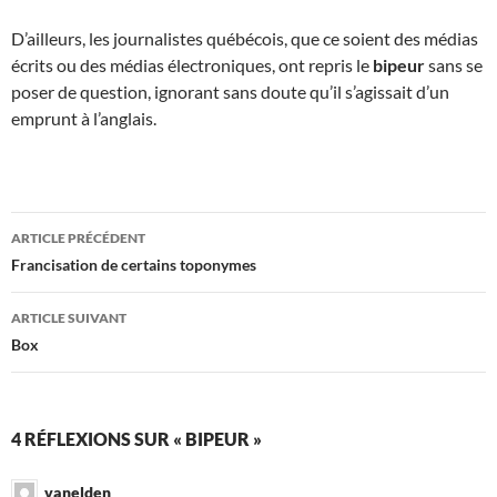
D’ailleurs, les journalistes québécois, que ce soient des médias
écrits ou des médias électroniques, ont repris le
bipeur
sans se
poser de question, ignorant sans doute qu’il s’agissait d’un
emprunt à l’anglais.
Navigation
ARTICLE PRÉCÉDENT
des
Francisation de certains toponymes
articles
ARTICLE SUIVANT
Box
4 RÉFLEXIONS SUR « BIPEUR »
vanelden