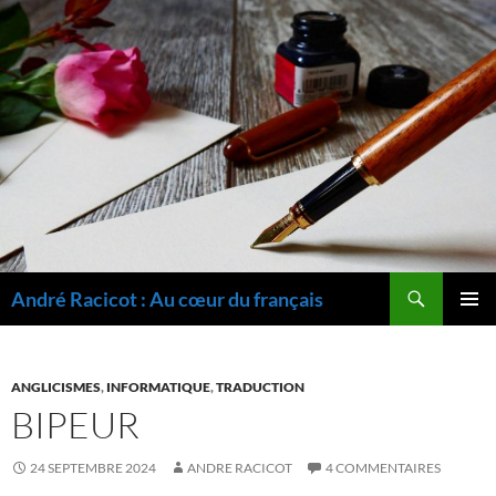
Recherche
André Racicot : Au cœur du français
ALLER
MENU
AU
PRINCI
CONTENU
ANGLICISMES
,
INFORMATIQUE
,
TRADUCTION
BIPEUR
24 SEPTEMBRE 2024
ANDRE RACICOT
4 COMMENTAIRES