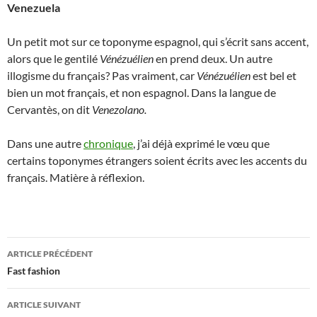
Venezuela
Un petit mot sur ce toponyme espagnol, qui s’écrit sans accent,
alors que le gentilé
Vénézuélien
en prend deux. Un autre
illogisme du français? Pas vraiment, car
Vénézuélien
est bel et
bien un mot français, et non espagnol. Dans la langue de
Cervantès, on dit
Venezolano.
Dans une autre
chronique
, j’ai déjà exprimé le vœu que
certains toponymes étrangers soient écrits avec les accents du
français. Matière à réflexion.
Navigation
ARTICLE PRÉCÉDENT
des
Fast fashion
articles
ARTICLE SUIVANT