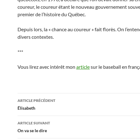
coureur, le coureur étant le nouveau gouvernement souver
premier de l’histoire du Québec.
Depuis lors, la « chance au coureur » fait florès. On l’ente
divers contextes.
***
Vous lirez avec intérêt mon
article
sur le baseball en frança
Navigation
ARTICLE PRÉCÉDENT
des
Élisabeth
articles
ARTICLE SUIVANT
On va se le dire