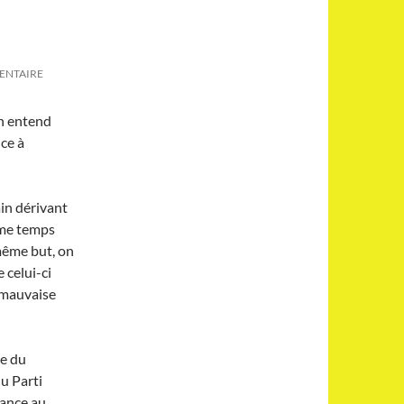
ENTAIRE
on entend
nce à
in dérivant
ême temps
 même but, on
e celui-ci
, mauvaise
re du
du Parti
hance au