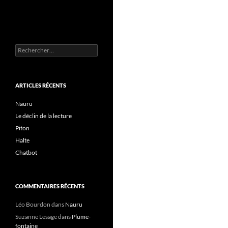
Rechercher :
ARTICLES RÉCENTS
Nauru
Le déclin de la lecture
Piton
Halte
Chatbot
COMMENTAIRES RÉCENTS
Léo Bourdon
dans
Nauru
Suzanne Lesage
dans
Plume-
fontaine