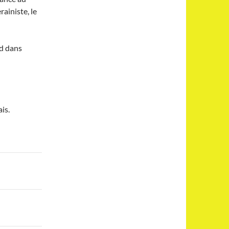
ainiste, le
nd dans
is.