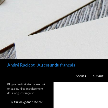
Recherche
André Racicot : Au cœur du français
ALLER AU CONTENU
ACCUEIL
BLOGUE
Blogue destiné à tous ceux qui
ont à cœur l'épanouissement
de la langue française.