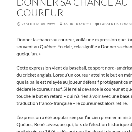
DONNER SA CHANCE AU
COUREUR
21 SEPTEMBRE 2022
ANDRE RACICOT
LAISSER UN COMM
Donner la chance au coureur, voilà une expression que l’
souvent au Québec. En clair, cela signifie « Donner sa cha
quelqu’un. »
Cette expression vient du baseball, ce sport nord-américa
du cricket anglais. Lorsqu’un coureur atteint le but en m
que la balle est relayée au joueur défensif protégeant ce
déclare le coureur sauf. Si le relai devance le coureur et qu
touche le but en retard – qui n’a rien à voir avec une base
traduction franco-française – le coureur est alors retiré.
L’expression a été popularisée par l’ancien premier minist
Québec, René Lévesque, qui, lors de l’élection historique 
québécois, en 1976, a déclaré que l’on devait donner sa c