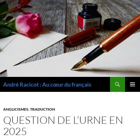
Recherche
André Racicot : Au cœur du français
ALLER
MENU
AU
PRINCI
CONTENU
ANGLICISMES
,
TRADUCTION
QUESTION DE L’URNE EN
2025