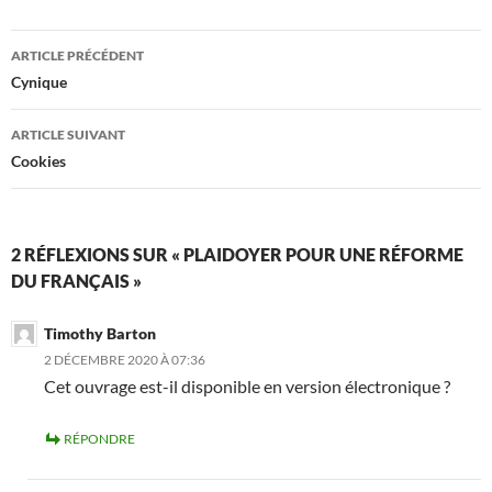
Navigation
ARTICLE PRÉCÉDENT
des
Cynique
articles
ARTICLE SUIVANT
Cookies
2 RÉFLEXIONS SUR « PLAIDOYER POUR UNE RÉFORME
DU FRANÇAIS »
Timothy Barton
2 DÉCEMBRE 2020 À 07:36
Cet ouvrage est-il disponible en version électronique ?
RÉPONDRE