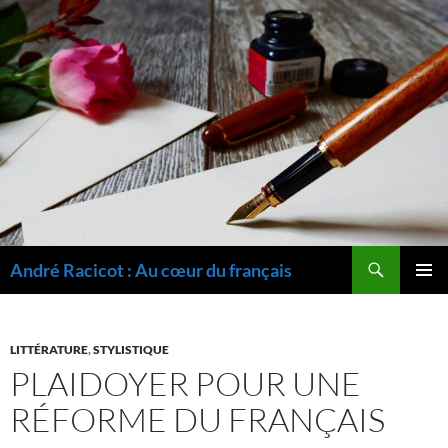
Recherche
André Racicot : Au cœur du français
ALLER
MENU
AU
PRINCI
CONTENU
LITTÉRATURE
,
STYLISTIQUE
PLAIDOYER POUR UNE
RÉFORME DU FRANÇAIS