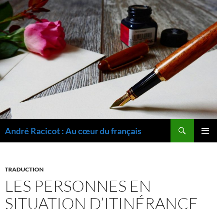
Recherche
André Racicot : Au cœur du français
ALLER
MENU
AU
PRINCI
CONTENU
TRADUCTION
LES PERSONNES EN
SITUATION D’ITINÉRANCE