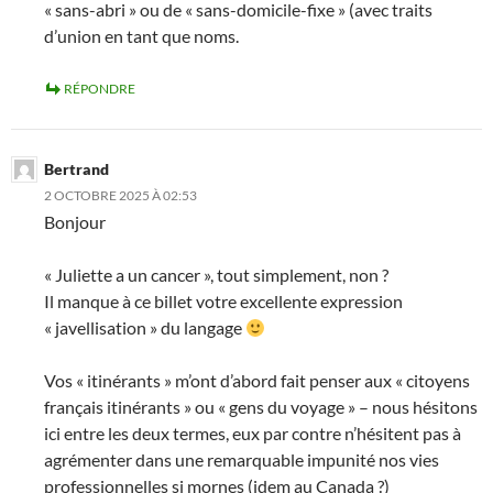
« sans-abri » ou de « sans-domicile-fixe » (avec traits
d’union en tant que noms.
RÉPONDRE
Bertrand
2 OCTOBRE 2025 À 02:53
Bonjour
« Juliette a un cancer », tout simplement, non ?
Il manque à ce billet votre excellente expression
« javellisation » du langage
Vos « itinérants » m’ont d’abord fait penser aux « citoyens
français itinérants » ou « gens du voyage » – nous hésitons
ici entre les deux termes, eux par contre n’hésitent pas à
agrémenter dans une remarquable impunité nos vies
professionnelles si mornes (idem au Canada ?)