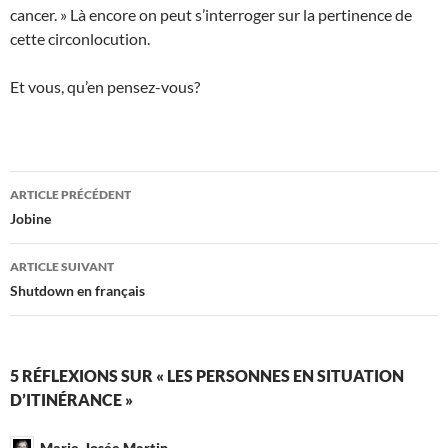
cancer. » Là encore on peut s’interroger sur la pertinence de
cette circonlocution.
Et vous, qu’en pensez-vous?
Navigation
ARTICLE PRÉCÉDENT
des
Jobine
articles
ARTICLE SUIVANT
Shutdown en français
5 RÉFLEXIONS SUR « LES PERSONNES EN SITUATION
D’ITINÉRANCE »
Marie-Josée Martin