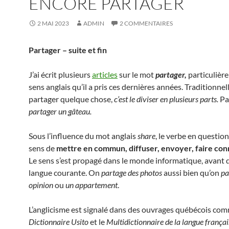
ENCORE PARTAGER
2 MAI 2023
ADMIN
2 COMMENTAIRES
Partager – suite et fin
J’ai écrit plusieurs
articles
sur le mot
partager,
particulièr
sens anglais qu’il a pris ces dernières années. Traditionne
partager quelque chose,
c’est le diviser en plusieurs parts.
Pa
partager un gâteau.
Sous l’influence du mot anglais
share
, le verbe en question 
sens de
mettre en commun, diffuser, envoyer, faire con
Le sens s’est propagé dans le monde informatique, avant d
langue courante. On
partage des photos
aussi bien qu’on
pa
opinion
ou
un appartement
.
L’anglicisme est signalé dans des ouvrages québécois com
Dictionnaire Usito
et le
Multidictionnaire de la langue françai