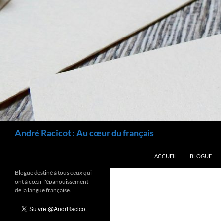
Recherche
André Racicot : Au cœur du français
ALLER AU CONTENU
ACCUEIL
BLOGUE
Blogue destiné à tous ceux qui
ont à cœur l'épanouissement
de la langue française.