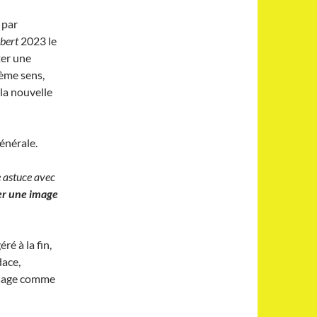
 par
obert
2023 le
ter une
ième sens,
 la nouvelle
générale.
e astuce avec
er une image
é à la fin,
dace,
usage comme