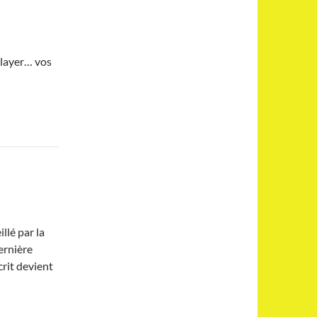
elayer… vos
lé par la
ernière
crit devient