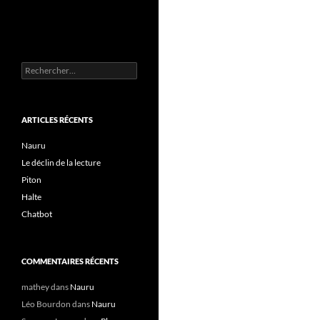
Rechercher :
ARTICLES RÉCENTS
Nauru
Le déclin de la lecture
Piton
Halte
Chatbot
COMMENTAIRES RÉCENTS
mathey
dans
Nauru
Léo Bourdon
dans
Nauru