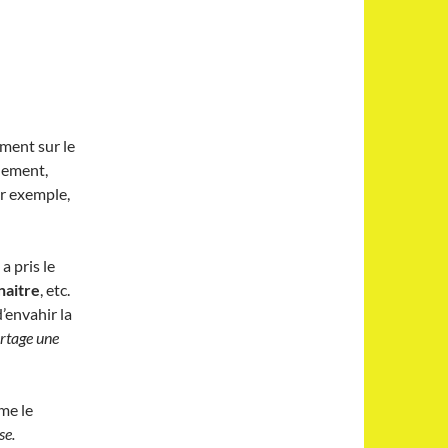
ement sur le
llement,
r exemple,
a pris le
naitre
, etc.
’envahir la
rtage une
me le
se.