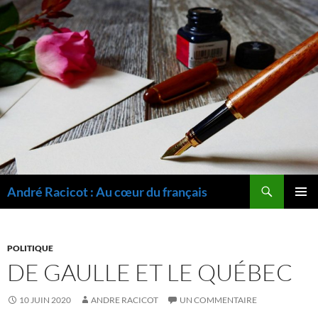
Recherche
André Racicot : Au cœur du français
ALLER
MENU
AU
PRINCI
CONTENU
POLITIQUE
DE GAULLE ET LE QUÉBEC
10 JUIN 2020
ANDRE RACICOT
UN COMMENTAIRE