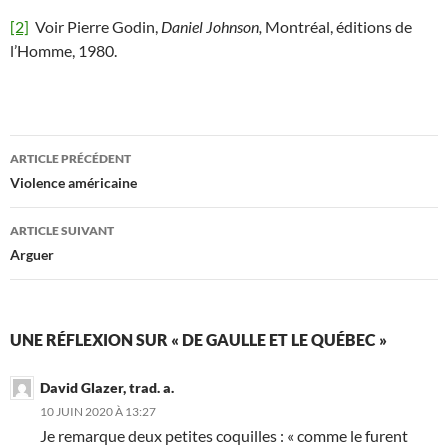
[2]
Voir Pierre Godin,
Daniel Johnson,
Montréal, éditions de
l’Homme, 1980.
Navigation
ARTICLE PRÉCÉDENT
des
Violence américaine
articles
ARTICLE SUIVANT
Arguer
UNE RÉFLEXION SUR « DE GAULLE ET LE QUÉBEC »
David Glazer, trad. a.
10 JUIN 2020 À 13:27
Je remarque deux petites coquilles : « comme le furent