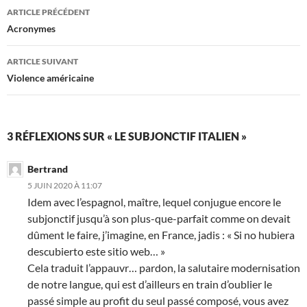
Navigation
ARTICLE PRÉCÉDENT
des
Acronymes
articles
ARTICLE SUIVANT
Violence américaine
3 RÉFLEXIONS SUR « LE SUBJONCTIF ITALIEN »
Bertrand
5 JUIN 2020 À 11:07
Idem avec l’espagnol, maître, lequel conjugue encore le
subjonctif jusqu’à son plus-que-parfait comme on devait
dûment le faire, j’imagine, en France, jadis : « Si no hubiera
descubierto este sitio web… »
Cela traduit l’appauvr… pardon, la salutaire modernisation
de notre langue, qui est d’ailleurs en train d’oublier le
passé simple au profit du seul passé composé, vous avez