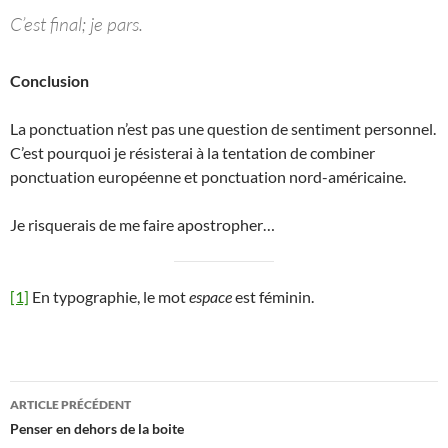
C’est final; je pars.
Conclusion
La ponctuation n’est pas une question de sentiment personnel.
C’est pourquoi je résisterai à la tentation de combiner
ponctuation européenne et ponctuation nord-américaine.
Je risquerais de me faire apostropher…
[1]
En typographie, le mot
espace
est féminin.
Navigation
ARTICLE PRÉCÉDENT
des
Penser en dehors de la boite