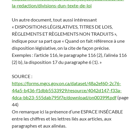
la-redaction/divisions-dun-texte-de-loi
Un autre document, tout aussi intéressant
« DISPOSITIONS LÉGISLATIVES, TITRES DE LOIS,
RÈGLEMENTS ET RÈGLEMENTS NON TRADUITS »,
indique pour sa part que « Quand on fait référence à une
disposition législative, on la cite de façon précise.
Exemples : l’article 116, le paragraphe 116 (2), l’alinéa 116
(2) b), la disposition 17 du paragraphe 6 (1). »
SOURCE :
https://forms.mgcs.gov.on.ca/dataset/48a2ef60-2c76-
44a5-b436-f1dbb5533929/resource/4042d147-f33a-
4dca-bb23-555dab795f7e/download/on00399f.pdf
(page
44)
On remarque ici la présence d’une ESPACE INSÉCABLE
entre les chiffres et les lettres liés aux articles, aux
paragraphes et aux alinéas.