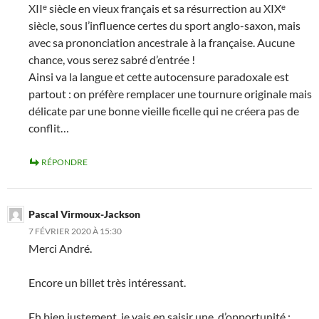
XIIᵉ siècle en vieux français et sa résurrection au XIXᵉ
siècle, sous l’influence certes du sport anglo-saxon, mais
avec sa prononciation ancestrale à la française. Aucune
chance, vous serez sabré d’entrée !
Ainsi va la langue et cette autocensure paradoxale est
partout : on préfère remplacer une tournure originale mais
délicate par une bonne vieille ficelle qui ne créera pas de
conflit…
RÉPONDRE
Pascal Virmoux-Jackson
7 FÉVRIER 2020 À 15:30
Merci André.
Encore un billet très intéressant.
Eh bien justement, je vais en saisir une, d’opportunité :