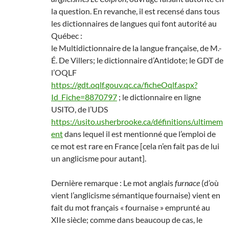
la question. En revanche, il est recensé dans tous
les dictionnaires de langues qui font autorité au
Québec :
le Multidictionnaire de la langue française, de M.-
É. De Villers; le dictionnaire d’Antidote; le GDT de
l’OQLF
https://gdt.oqlf.gouv.qc.ca/ficheOqlf.aspx?
Id_Fiche=8870797
; le dictionnaire en ligne
USITO, de l’UDS
https://usito.usherbrooke.ca/définitions/ultimem
ent
dans lequel il est mentionné que l’emploi de
ce mot est rare en France [cela n’en fait pas de lui
un anglicisme pour autant].
Dernière remarque : Le mot anglais
furnace
(d’où
vient l’anglicisme sémantique fournaise) vient en
fait du mot français « fournaise » emprunté au
XIIe siècle; comme dans beaucoup de cas, le