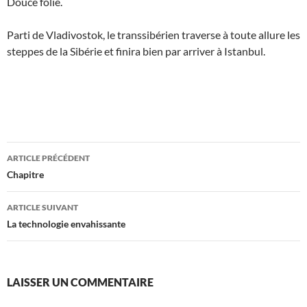
Douce folie.
Parti de Vladivostok, le transsibérien traverse à toute allure les
steppes de la Sibérie et finira bien par arriver à Istanbul.
Navigation
ARTICLE PRÉCÉDENT
des
Chapitre
articles
ARTICLE SUIVANT
La technologie envahissante
LAISSER UN COMMENTAIRE