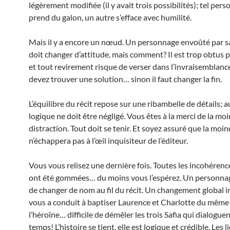
légèrement modifiée (il y avait trois possibilités); tel per
prend du galon, un autre s’efface avec humilité.
Mais il y a encore un nœud. Un personnage envoûté par sa
doit changer d’attitude, mais comment? Il est trop obtus 
et tout revirement risque de verser dans l’invraisemblanc
devez trouver une solution… sinon il faut changer la fin.
L’équilibre du récit repose sur une ribambelle de détails; a
logique ne doit être négligé. Vous êtes à la merci de la mo
distraction. Tout doit se tenir. Et soyez assuré que la moind
n’échappera pas à l’œil inquisiteur de l’éditeur.
Vous vous relisez une dernière fois. Toutes les incohéren
ont été gommées… du moins vous l’espérez. Un personnag
de changer de nom au fil du récit. Un changement global ir
vous a conduit à baptiser Laurence et Charlotte du mêm
l’héroïne… difficile de démêler les trois Safia qui dialogu
temps! L’histoire se tient, elle est logique et crédible. Les l