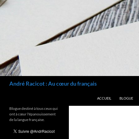
Recherche
André Racicot : Au cœur du français
ALLER AU CONTENU
ACCUEIL
BLOGUE
Blogue destiné à tous ceux qui
ont à cœur l'épanouissement
de la langue française.