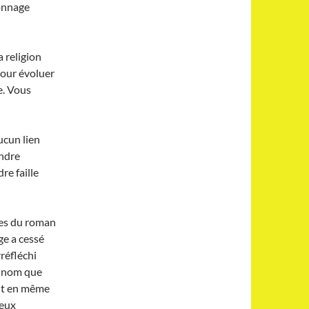
sonnage
 religion
pour évoluer
e. Vous
ucun lien
indre
re faille
ces du roman
e a cessé
réfléchi
e nom que
ent en même
ieux