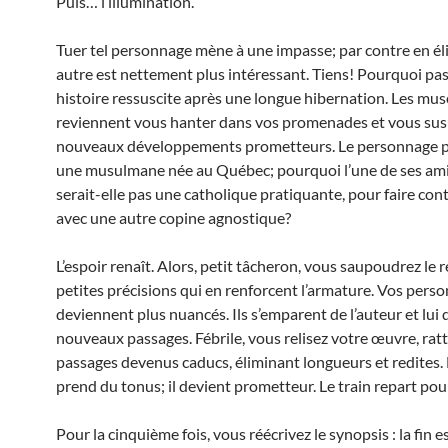
Puis… l’illumination.
Tuer tel personnage mène à une impasse; par contre en él
autre est nettement plus intéressant. Tiens! Pourquoi pa
histoire ressuscite après une longue hibernation. Les mus
reviennent vous hanter dans vos promenades et vous sus
nouveaux développements prometteurs. Le personnage pr
une musulmane née au Québec; pourquoi l’une de ses am
serait-elle pas une catholique pratiquante, pour faire con
avec une autre copine agnostique?
L’espoir renaît. Alors, petit tâcheron, vous saupoudrez le r
petites précisions qui en renforcent l’armature. Vos pers
deviennent plus nuancés. Ils s’emparent de l’auteur et lui 
nouveaux passages. Fébrile, vous relisez votre œuvre, rat
passages devenus caducs, éliminant longueurs et redites. 
prend du tonus; il devient prometteur. Le train repart pou
Pour la cinquième fois, vous réécrivez le synopsis : la fin e