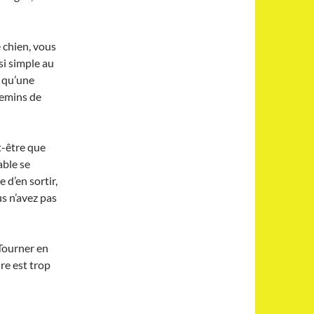
 chien, vous
si simple au
 qu’une
hemins de
t-être que
able se
 d’en sortir,
us n’avez pas
Tourner en
re est trop