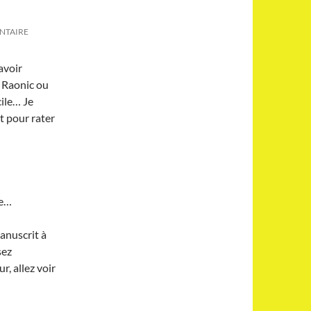
NTAIRE
avoir
s Raonic ou
cile… Je
t pour rater
le…
anuscrit à
sez
r, allez voir