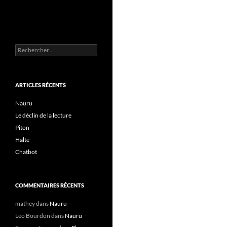
Rechercher :
ARTICLES RÉCENTS
Nauru
Le déclin de la lecture
Piton
Halte
Chatbot
COMMENTAIRES RÉCENTS
mathey
dans
Nauru
Léo Bourdon
dans
Nauru