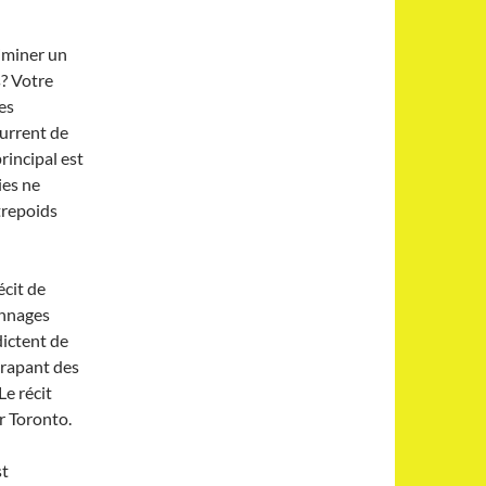
iminer un
s? Votre
es
urrent de
incipal est
ies ne
trepoids
écit de
onnages
dictent de
trapant des
Le récit
r Toronto.
st