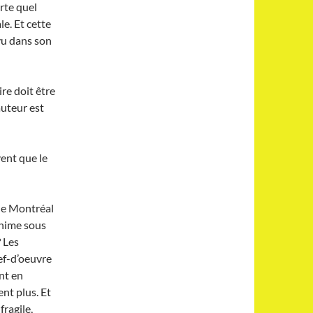
rte quel
le. Et cette
évu dans son
ire doit être
auteur est
vent que le
 de Montréal
’anime sous
 Les
ef-d’oeuvre
nt en
nt plus. Et
fragile,