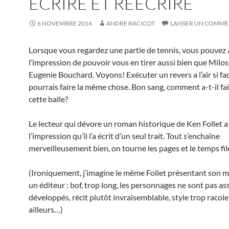
ÉCRIRE ET RÉÉCRIRE
6 NOVEMBRE 2014
ANDRE RACICOT
LAISSER UN COMME
Lorsque vous regardez une partie de tennis, vous pouvez 
l’impression de pouvoir vous en tirer aussi bien que Milo
Eugenie Bouchard. Voyons! Exécuter un revers a l’air si fa
pourrais faire la même chose. Bon sang, comment a-t-il fai
cette balle?
Le lecteur qui dévore un roman historique de Ken Follet a
l’impression qu’il l’a écrit d’un seul trait. Tout s’enchaîne
merveilleusement bien, on tourne les pages et le temps fi
(Ironiquement, j’imagine le même Follet présentant son m
un éditeur : bof, trop long, les personnages ne sont pas as
développés, récit plutôt invraisemblable, style trop racoleu
ailleurs…)