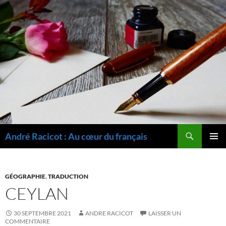
Recherche
André Racicot : Au cœur du français
ALLER
MENU
AU
PRINCI
CONTENU
GÉOGRAPHIE
,
TRADUCTION
CEYLAN
30 SEPTEMBRE 2021
ANDRE RACICOT
LAISSER UN
COMMENTAIRE