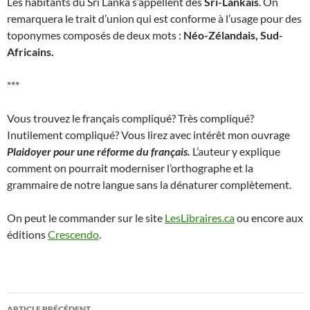
Les habitants du Sri Lanka s’appellent des
Sri-Lankais
. On
remarquera le trait d’union qui est conforme à l’usage pour des
toponymes composés de deux mots :
Néo-Zélandais, Sud-
Africains.
***
Vous trouvez le français compliqué? Très compliqué?
Inutilement compliqué? Vous lirez avec intérêt mon ouvrage
Plaidoyer pour une réforme du français.
L’auteur y explique
comment on pourrait moderniser l’orthographe et la
grammaire de notre langue sans la dénaturer complètement.
On peut le commander sur le site
LesLibraires.ca
ou encore aux
éditions
Crescendo
.
Navigation
ARTICLE PRÉCÉDENT