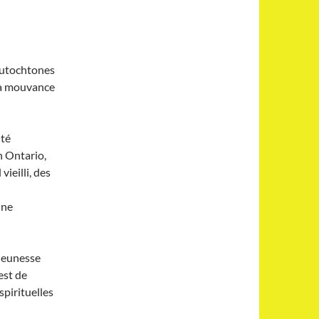
 autochtones
la mouvance
ité
n Ontario,
ieilli, des
 ne
 jeunesse
est de
spirituelles