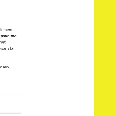
ilement
 pour une
rait
 sans la
e aux