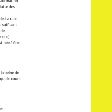
 Affirmation
lutte des
de. La race
e suffisant
 de
 etc.).
stinée à être
 la peine de
t que le cours
les