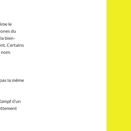
ime le
tones du
la bien-
nt. Certains
r nom.
 pas la même
Kampf
d’un
nettement