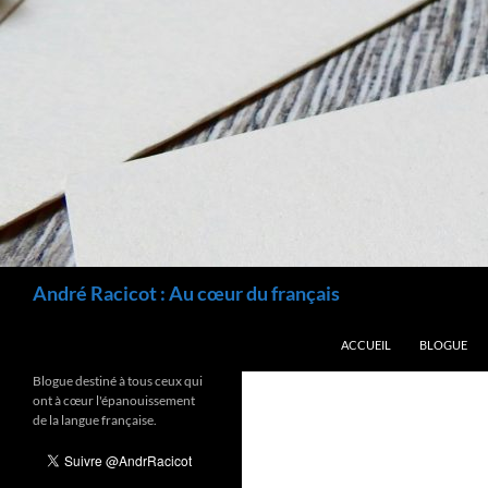
Recherche
André Racicot : Au cœur du français
ALLER AU CONTENU
ACCUEIL
BLOGUE
Blogue destiné à tous ceux qui
ont à cœur l'épanouissement
de la langue française.