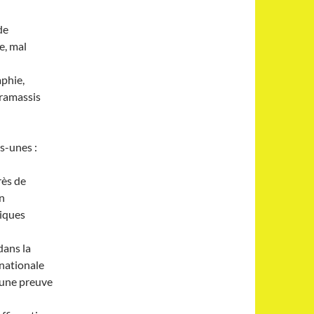
de
e, mal
aphie,
 ramassis
s-unes :
rès de
on
tiques
dans la
rnationale
’une preuve